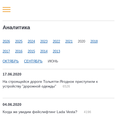
Новости РФ
Аналитика
Городские новости
2026
2025
2024
2023
2022
2021
2020
2018
Новости компаний
2017
2016
2015
2014
2013
Наши мероприятия
ОКТЯБРЬ
СЕНТЯБРЬ
ИЮНЬ
Статьи
17.06.2020
На строящейся дороге Тольятти-Ягодное приступили к
устройству "дорожной одежды"
6526
04.06.2020
Когда же увидим фейслифтинг Lada Vesta?
4196