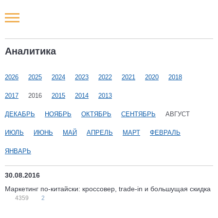
Новости РФ
Аналитика
Городские новости
2026
2025
2024
2023
2022
2021
2020
2018
Новости компаний
2017
2016
2015
2014
2013
Наши мероприятия
ДЕКАБРЬ
НОЯБРЬ
ОКТЯБРЬ
СЕНТЯБРЬ
АВГУСТ
ИЮЛЬ
ИЮНЬ
МАЙ
АПРЕЛЬ
МАРТ
ФЕВРАЛЬ
Статьи
ЯНВАРЬ
30.08.2016
Маркетинг по-китайски: кроссовер, trade-in и большущая скидка
4359
2