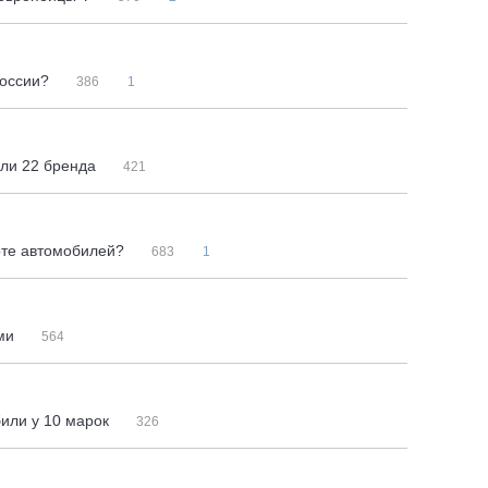
России?
386
1
или 22 бренда
421
рте автомобилей?
683
1
ами
564
или у 10 марок
326