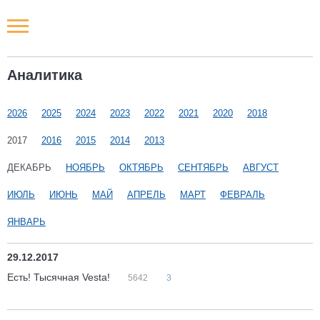
Новости РФ
Аналитика
Городские новости
2026
2025
2024
2023
2022
2021
2020
2018
Новости компаний
2017
2016
2015
2014
2013
Наши мероприятия
ДЕКАБРЬ
НОЯБРЬ
ОКТЯБРЬ
СЕНТЯБРЬ
АВГУСТ
ИЮЛЬ
ИЮНЬ
МАЙ
АПРЕЛЬ
МАРТ
ФЕВРАЛЬ
Статьи
ЯНВАРЬ
29.12.2017
Есть! Тысячная Vesta!
5642
3