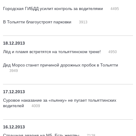
Городская ГИБДД усилит контроль за водителями
4495
В Тольятти благоустроят парковки
3913
18.12.2013
Лёд и пламя встретятся на тольяттинском треке!
4950
Дед Мороз станет причиной дорожных пробок в Тольятти
3949
17.12.2013
Суровое наказание за «пьянку» не пугает тольяттинских
водителей
4009
16.12.2013
Страшная авария на М5. Есть жертвы
7128