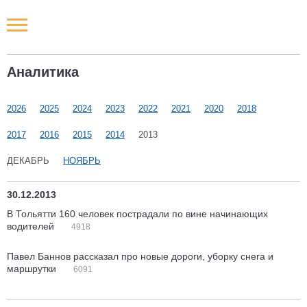
Новости РФ
Аналитика
Городские новости
2026
2025
2024
2023
2022
2021
2020
2018
Новости компаний
2017
2016
2015
2014
2013
Наши мероприятия
ДЕКАБРЬ
НОЯБРЬ
Статьи
30.12.2013
В Тольятти 160 человек пострадали по вине начинающих
водителей
4918
Павел Баннов рассказал про новые дороги, уборку снега и
маршрутки
6091