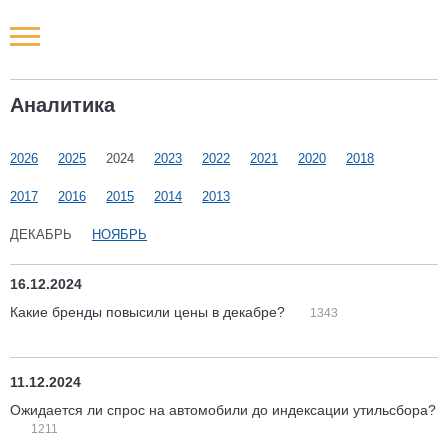
Новости РФ
Аналитика
Городские новости
2026
2025
2024
2023
2022
2021
2020
2018
Новости компаний
2017
2016
2015
2014
2013
Наши мероприятия
ДЕКАБРЬ
НОЯБРЬ
Статьи
16.12.2024
Какие бренды повысили цены в декабре?
1343
11.12.2024
Ожидается ли спрос на автомобили до индексации утильсбора?
1211