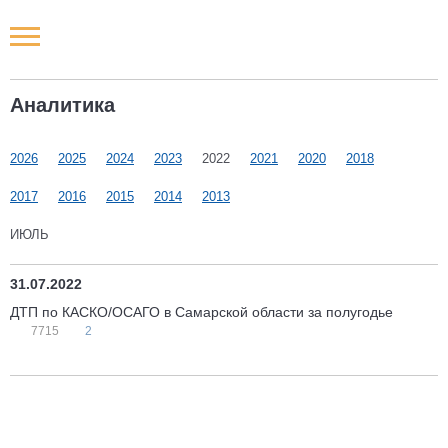
Новости РФ
Аналитика
Городские новости
2026
2025
2024
2023
2022
2021
2020
2018
Новости компаний
2017
2016
2015
2014
2013
Наши мероприятия
ИЮЛЬ
Статьи
31.07.2022
ДТП по КАСКО/ОСАГО в Самарской области за полугодье
7715
2