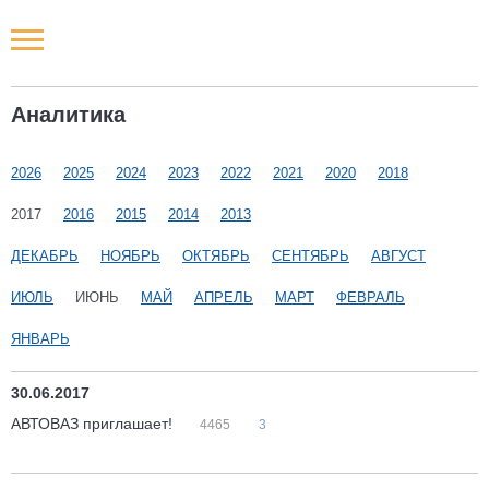
Новости РФ
Аналитика
Городские новости
2026
2025
2024
2023
2022
2021
2020
2018
Новости компаний
2017
2016
2015
2014
2013
Наши мероприятия
ДЕКАБРЬ
НОЯБРЬ
ОКТЯБРЬ
СЕНТЯБРЬ
АВГУСТ
ИЮЛЬ
ИЮНЬ
МАЙ
АПРЕЛЬ
МАРТ
ФЕВРАЛЬ
Статьи
ЯНВАРЬ
30.06.2017
АВТОВАЗ приглашает!
4465
3