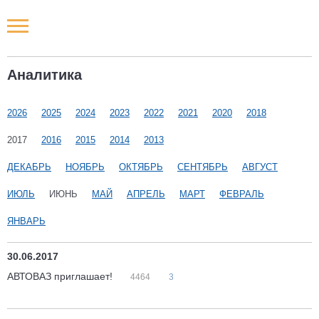
Новости РФ
Аналитика
Городские новости
2026
2025
2024
2023
2022
2021
2020
2018
Новости компаний
2017
2016
2015
2014
2013
Наши мероприятия
ДЕКАБРЬ
НОЯБРЬ
ОКТЯБРЬ
СЕНТЯБРЬ
АВГУСТ
ИЮЛЬ
ИЮНЬ
МАЙ
АПРЕЛЬ
МАРТ
ФЕВРАЛЬ
Статьи
ЯНВАРЬ
30.06.2017
АВТОВАЗ приглашает!
4464
3