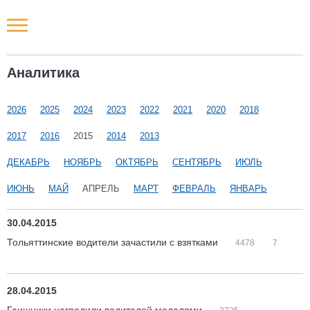
Новости РФ
Аналитика
Городские новости
2026
2025
2024
2023
2022
2021
2020
2018
Новости компаний
2017
2016
2015
2014
2013
Наши мероприятия
ДЕКАБРЬ
НОЯБРЬ
ОКТЯБРЬ
СЕНТЯБРЬ
ИЮЛЬ
ИЮНЬ
МАЙ
АПРЕЛЬ
МАРТ
ФЕВРАЛЬ
ЯНВАРЬ
Статьи
30.04.2015
Тольяттинские водители зачастили с взятками
4478
7
28.04.2015