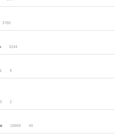
3780
мы
3244
1
6
3
2
не
10669
40