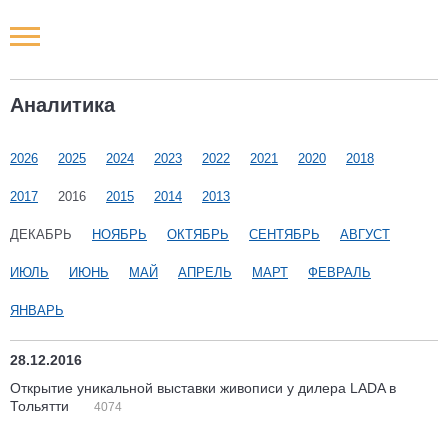
Новости РФ
Аналитика
Городские новости
2026
2025
2024
2023
2022
2021
2020
2018
Новости компаний
2017
2016
2015
2014
2013
Наши мероприятия
ДЕКАБРЬ
НОЯБРЬ
ОКТЯБРЬ
СЕНТЯБРЬ
АВГУСТ
ИЮЛЬ
ИЮНЬ
МАЙ
АПРЕЛЬ
МАРТ
ФЕВРАЛЬ
Статьи
ЯНВАРЬ
28.12.2016
Открытие уникальной выставки живописи у дилера LADA в
Тольятти
4074