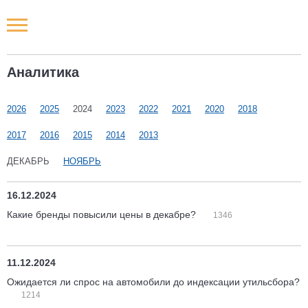
Новости РФ
Аналитика
Городские новости
2026
2025
2024
2023
2022
2021
2020
2018
Новости компаний
2017
2016
2015
2014
2013
Наши мероприятия
ДЕКАБРЬ
НОЯБРЬ
Статьи
16.12.2024
Какие бренды повысили цены в декабре?
1346
11.12.2024
Ожидается ли спрос на автомобили до индексации утильсбора?
1214