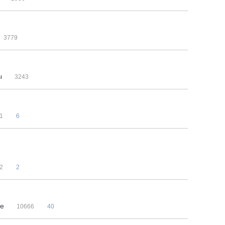
3779
мы
3243
1
6
2
2
не
10666
40