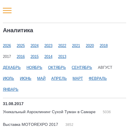
Новости РФ
Аналитика
Городские новости
2026
2025
2024
2023
2022
2021
2020
2018
Новости компаний
2017
2016
2015
2014
2013
Наши мероприятия
ДЕКАБРЬ
НОЯБРЬ
ОКТЯБРЬ
СЕНТЯБРЬ
АВГУСТ
ИЮЛЬ
ИЮНЬ
МАЙ
АПРЕЛЬ
МАРТ
ФЕВРАЛЬ
Статьи
ЯНВАРЬ
31.08.2017
Уникальный Аэроклининг Сухой Туман в Самаре
5036
Выставка MOTOREXPO 2017
3852