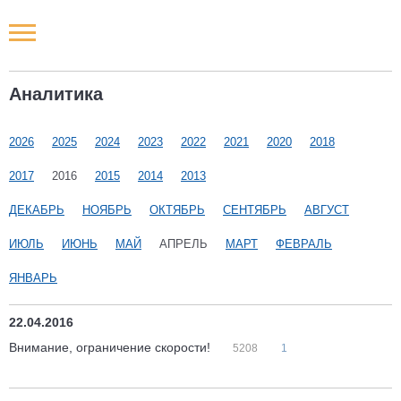
Новости РФ
Аналитика
Городские новости
2026
2025
2024
2023
2022
2021
2020
2018
Новости компаний
2017
2016
2015
2014
2013
Наши мероприятия
ДЕКАБРЬ
НОЯБРЬ
ОКТЯБРЬ
СЕНТЯБРЬ
АВГУСТ
ИЮЛЬ
ИЮНЬ
МАЙ
АПРЕЛЬ
МАРТ
ФЕВРАЛЬ
Статьи
ЯНВАРЬ
22.04.2016
Внимание, ограничение скорости!
5208
1