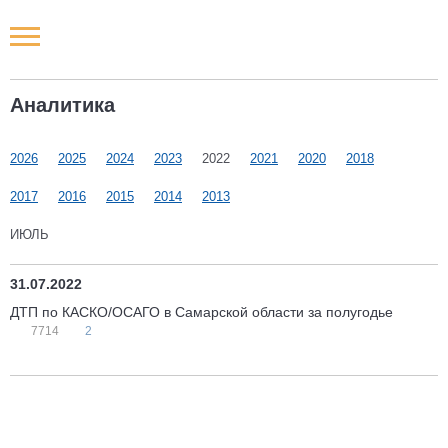
Новости РФ
Аналитика
Городские новости
2026
2025
2024
2023
2022
2021
2020
2018
Новости компаний
2017
2016
2015
2014
2013
Наши мероприятия
ИЮЛЬ
Статьи
31.07.2022
ДТП по КАСКО/ОСАГО в Самарской области за полугодье
7714
2