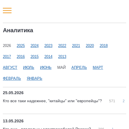
Новости РФ
Аналитика
Городские новости
2026
2025
2024
2023
2022
2021
2020
2018
Новости компаний
2017
2016
2015
2014
2013
Наши мероприятия
АВГУСТ
ИЮЛЬ
ИЮНЬ
МАЙ
АПРЕЛЬ
МАРТ
ФЕВРАЛЬ
ЯНВАРЬ
Статьи
25.05.2026
Кто все таки надежнее, "китайцы" или "европейцы"?
571
2
13.05.2026