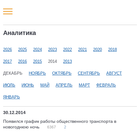
Новости РФ
Аналитика
Городские новости
2026
2025
2024
2023
2022
2021
2020
2018
Новости компаний
2017
2016
2015
2014
2013
Наши мероприятия
ДЕКАБРЬ
НОЯБРЬ
ОКТЯБРЬ
СЕНТЯБРЬ
АВГУСТ
ИЮЛЬ
ИЮНЬ
МАЙ
АПРЕЛЬ
МАРТ
ФЕВРАЛЬ
Статьи
ЯНВАРЬ
30.12.2014
Появился график работы общественного транспорта в
новогоднюю ночь
6367
2