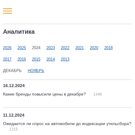
Новости РФ
Аналитика
Городские новости
2026
2025
2024
2023
2022
2021
2020
2018
Новости компаний
2017
2016
2015
2014
2013
Наши мероприятия
ДЕКАБРЬ
НОЯБРЬ
Статьи
16.12.2024
Какие бренды повысили цены в декабре?
1346
11.12.2024
Ожидается ли спрос на автомобили до индексации утильсбора?
1215