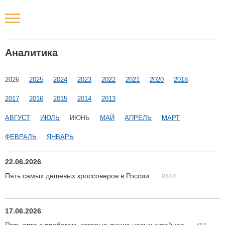
Новости РФ
Аналитика
Городские новости
2026
2025
2024
2023
2022
2021
2020
2018
Новости компаний
2017
2016
2015
2014
2013
Наши мероприятия
АВГУСТ
ИЮЛЬ
ИЮНЬ
МАЙ
АПРЕЛЬ
МАРТ
ФЕВРАЛЬ
ЯНВАРЬ
Статьи
22.06.2026
Пять самых дешевых кроссоверов в России
2843
17.06.2026