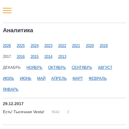
Новости РФ
Аналитика
Городские новости
2026
2025
2024
2023
2022
2021
2020
2018
Новости компаний
2017
2016
2015
2014
2013
Наши мероприятия
ДЕКАБРЬ
НОЯБРЬ
ОКТЯБРЬ
СЕНТЯБРЬ
АВГУСТ
ИЮЛЬ
ИЮНЬ
МАЙ
АПРЕЛЬ
МАРТ
ФЕВРАЛЬ
Статьи
ЯНВАРЬ
29.12.2017
Есть! Тысячная Vesta!
5642
3