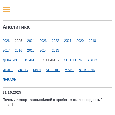
Новости РФ
Аналитика
Городские новости
2026
2025
2024
2023
2022
2021
2020
2018
Новости компаний
2017
2016
2015
2014
2013
Наши мероприятия
ДЕКАБРЬ
НОЯБРЬ
ОКТЯБРЬ
СЕНТЯБРЬ
АВГУСТ
ИЮЛЬ
ИЮНЬ
МАЙ
АПРЕЛЬ
МАРТ
ФЕВРАЛЬ
Статьи
ЯНВАРЬ
31.10.2025
Почему импорт автомобилей с пробегом стал рекордным?
741