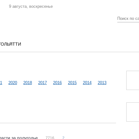
9 августа, воскресенье
ТОЛЬЯТТИ
1
2020
2018
2017
2016
2015
2014
2013
асти за полугодье
7716
2