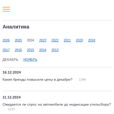
Новости РФ
Аналитика
Городские новости
2026
2025
2024
2023
2022
2021
2020
2018
Новости компаний
2017
2016
2015
2014
2013
Наши мероприятия
ДЕКАБРЬ
НОЯБРЬ
Статьи
16.12.2024
Какие бренды повысили цены в декабре?
1346
11.12.2024
Ожидается ли спрос на автомобили до индексации утильсбора?
1215