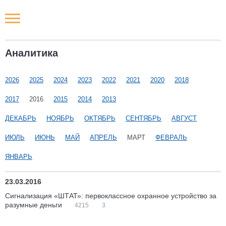
Новости РФ
Аналитика
Городские новости
2026
2025
2024
2023
2022
2021
2020
2018
Новости компаний
2017
2016
2015
2014
2013
Наши мероприятия
ДЕКАБРЬ
НОЯБРЬ
ОКТЯБРЬ
СЕНТЯБРЬ
АВГУСТ
ИЮЛЬ
ИЮНЬ
МАЙ
АПРЕЛЬ
МАРТ
ФЕВРАЛЬ
Статьи
ЯНВАРЬ
23.03.2016
Сигнализация «ШТАТ»: первоклассное охранное устройство за
разумные деньги
4215
3