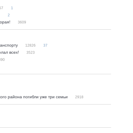
57
1
2
торая!
3609
ранспорту
12826
37
елал всех!
3523
890
кого района погибли уже три семьи
2918