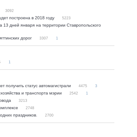
3092
удет построена в 2018 году
5223
а 13 дней января на территории Ставропольского
яттинских дорог
3307
1
5
1
ет получить статус автомагистрали
4475
3
хозяйства и транспорта мэрии
2542
1
ровода
3213
комплексе
2748
годних праздников.
2700