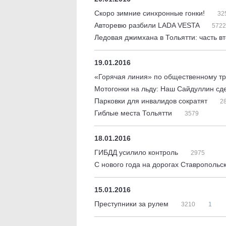
Скоро зимние синхронные гонки!
32
Авторевю разбили LADA VESTA
5722
Ледовая джимхана в Тольятти: часть в
19.01.2016
«Горячая линия» по общественному т
Мотогонки на льду: Наш Сайдуллин сд
Парковки для инвалидов сократят
2
Гиблые места Тольятти
3579
18.01.2016
ГИБДД усилило контроль
2975
С нового года на дорогах Ставропольс
15.01.2016
Преступники за рулем
3210
1