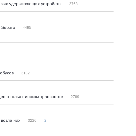
тских удерживающих устройств.
3768
т Subaru
4495
2
тобусов
3132
ен в тольяттинском транспорте
2789
 возле них
3226
2