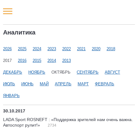
Новости РФ
Аналитика
Городские новости
2026
2025
2024
2023
2022
2021
2020
2018
Новости компаний
2017
2016
2015
2014
2013
Наши мероприятия
ДЕКАБРЬ
НОЯБРЬ
ОКТЯБРЬ
СЕНТЯБРЬ
АВГУСТ
ИЮЛЬ
ИЮНЬ
МАЙ
АПРЕЛЬ
МАРТ
ФЕВРАЛЬ
Статьи
ЯНВАРЬ
30.10.2017
LADA Sport ROSNEFT : «Поддержка зрителей нам очень важна.
Автоспорт рулит!»
2734