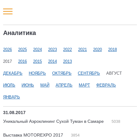
Новости РФ
Аналитика
Городские новости
2026
2025
2024
2023
2022
2021
2020
2018
Новости компаний
2017
2016
2015
2014
2013
Наши мероприятия
ДЕКАБРЬ
НОЯБРЬ
ОКТЯБРЬ
СЕНТЯБРЬ
АВГУСТ
ИЮЛЬ
ИЮНЬ
МАЙ
АПРЕЛЬ
МАРТ
ФЕВРАЛЬ
Статьи
ЯНВАРЬ
31.08.2017
Уникальный Аэроклининг Сухой Туман в Самаре
5038
Выставка MOTOREXPO 2017
3854