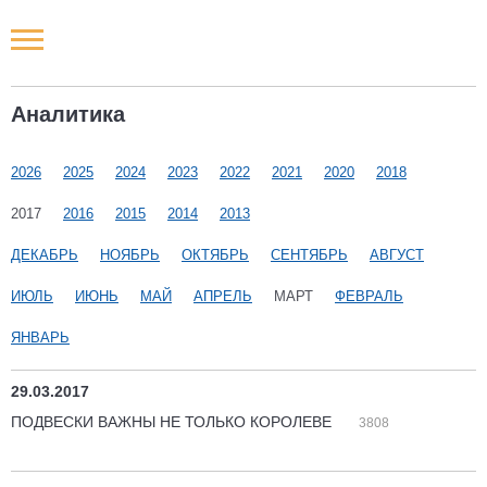
Новости РФ
Аналитика
Городские новости
2026
2025
2024
2023
2022
2021
2020
2018
Новости компаний
2017
2016
2015
2014
2013
Наши мероприятия
ДЕКАБРЬ
НОЯБРЬ
ОКТЯБРЬ
СЕНТЯБРЬ
АВГУСТ
ИЮЛЬ
ИЮНЬ
МАЙ
АПРЕЛЬ
МАРТ
ФЕВРАЛЬ
Статьи
ЯНВАРЬ
29.03.2017
ПОДВЕСКИ ВАЖНЫ НЕ ТОЛЬКО КОРОЛЕВЕ
3808