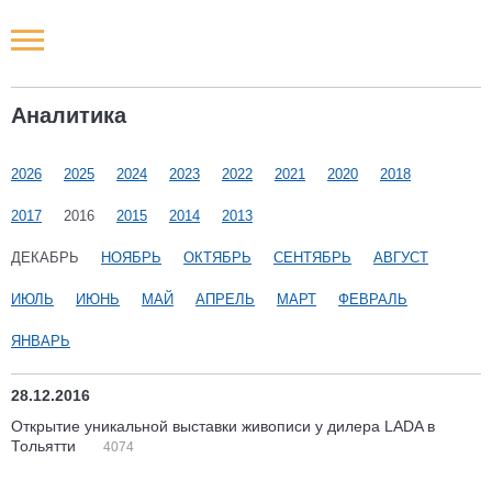
Новости РФ
Аналитика
Городские новости
2026
2025
2024
2023
2022
2021
2020
2018
Новости компаний
2017
2016
2015
2014
2013
Наши мероприятия
ДЕКАБРЬ
НОЯБРЬ
ОКТЯБРЬ
СЕНТЯБРЬ
АВГУСТ
ИЮЛЬ
ИЮНЬ
МАЙ
АПРЕЛЬ
МАРТ
ФЕВРАЛЬ
Статьи
ЯНВАРЬ
28.12.2016
Открытие уникальной выставки живописи у дилера LADA в
Тольятти
4074