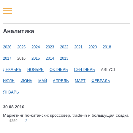
Новости РФ
Аналитика
Городские новости
2026
2025
2024
2023
2022
2021
2020
2018
Новости компаний
2017
2016
2015
2014
2013
Наши мероприятия
ДЕКАБРЬ
НОЯБРЬ
ОКТЯБРЬ
СЕНТЯБРЬ
АВГУСТ
ИЮЛЬ
ИЮНЬ
МАЙ
АПРЕЛЬ
МАРТ
ФЕВРАЛЬ
Статьи
ЯНВАРЬ
30.08.2016
Маркетинг по-китайски: кроссовер, trade-in и большущая скидка
4359
2