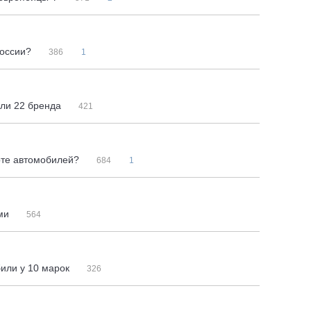
России?
386
1
или 22 бренда
421
рте автомобилей?
684
1
ами
564
или у 10 марок
326