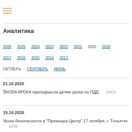
Новости РФ
Аналитика
Городские новости
2026
2025
2024
2023
2022
2021
2020
2018
Новости компаний
2017
2016
2015
2014
2013
Наши мероприятия
ОКТЯБРЬ
СЕНТЯБРЬ
ИЮНЬ
Статьи
21.10.2020
ŠKODA КРОХА преподнесла детям уроки по ПДД
10924
15.10.2020
Уроки безопасности в "Премьера-Центр" 17 октября, г. Тольятти
6240