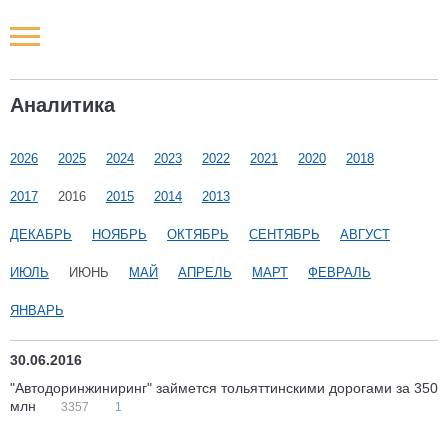
Новости РФ
Аналитика
Городские новости
2026
2025
2024
2023
2022
2021
2020
2018
Новости компаний
2017
2016
2015
2014
2013
Наши мероприятия
ДЕКАБРЬ
НОЯБРЬ
ОКТЯБРЬ
СЕНТЯБРЬ
АВГУСТ
ИЮЛЬ
ИЮНЬ
МАЙ
АПРЕЛЬ
МАРТ
ФЕВРАЛЬ
Статьи
ЯНВАРЬ
30.06.2016
"Автодоринжиниринг" займется тольяттинскими дорогами за 350
млн
3357
1