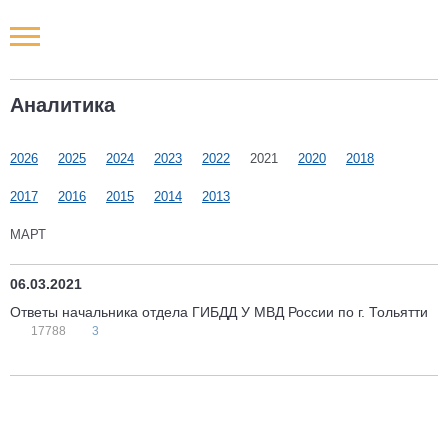
Новости РФ
Аналитика
Городские новости
2026
2025
2024
2023
2022
2021
2020
2018
Новости компаний
2017
2016
2015
2014
2013
Наши мероприятия
МАРТ
Статьи
06.03.2021
Ответы начальника отдела ГИБДД У МВД России по г. Тольятти
17788
3