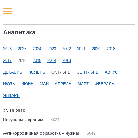
Новости РФ
Аналитика
Городские новости
2026
2025
2024
2023
2022
2021
2020
2018
Новости компаний
2017
2016
2015
2014
2013
Наши мероприятия
ДЕКАБРЬ
НОЯБРЬ
ОКТЯБРЬ
СЕНТЯБРЬ
АВГУСТ
ИЮЛЬ
ИЮНЬ
МАЙ
АПРЕЛЬ
МАРТ
ФЕВРАЛЬ
Статьи
ЯНВАРЬ
26.10.2016
Покупаем и храним
4027
Антикоррозийная обработка – нужна!
5649