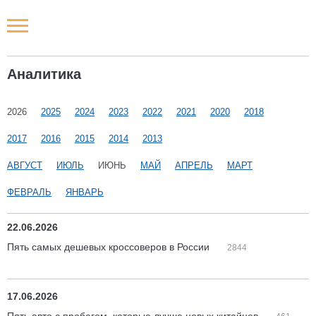
Новости РФ
Аналитика
Городские новости
2026
2025
2024
2023
2022
2021
2020
2018
Новости компаний
2017
2016
2015
2014
2013
Наши мероприятия
АВГУСТ
ИЮЛЬ
ИЮНЬ
МАЙ
АПРЕЛЬ
МАРТ
ФЕВРАЛЬ
ЯНВАРЬ
Статьи
22.06.2026
Пять самых дешевых кроссоверов в России
2844
17.06.2026