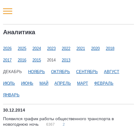
Новости РФ
Аналитика
Городские новости
2026
2025
2024
2023
2022
2021
2020
2018
Новости компаний
2017
2016
2015
2014
2013
Наши мероприятия
ДЕКАБРЬ
НОЯБРЬ
ОКТЯБРЬ
СЕНТЯБРЬ
АВГУСТ
ИЮЛЬ
ИЮНЬ
МАЙ
АПРЕЛЬ
МАРТ
ФЕВРАЛЬ
Статьи
ЯНВАРЬ
30.12.2014
Появился график работы общественного транспорта в
новогоднюю ночь
6367
2