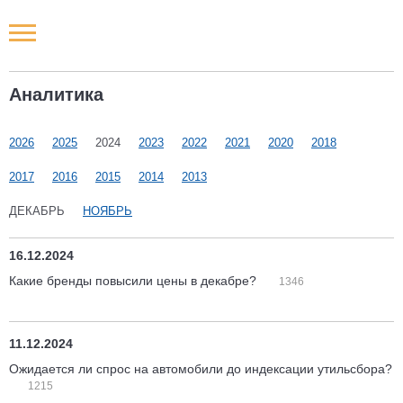
Новости РФ
Аналитика
Городские новости
2026
2025
2024
2023
2022
2021
2020
2018
Новости компаний
2017
2016
2015
2014
2013
Наши мероприятия
ДЕКАБРЬ
НОЯБРЬ
Статьи
16.12.2024
Какие бренды повысили цены в декабре?
1346
11.12.2024
Ожидается ли спрос на автомобили до индексации утильсбора?
1215