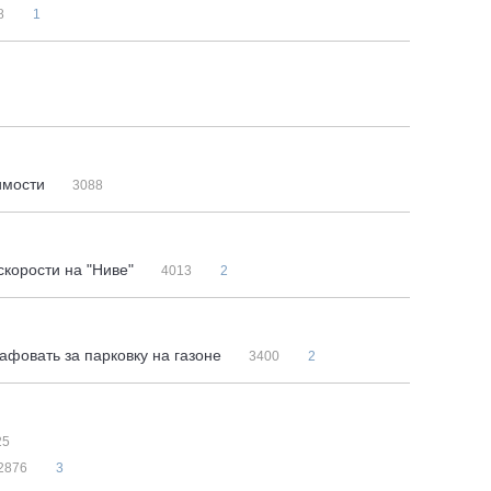
8
1
оимости
3088
скорости на "Ниве"
4013
2
афовать за парковку на газоне
3400
2
25
2876
3