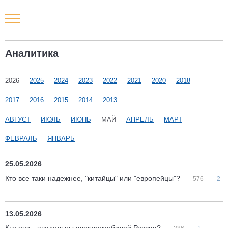
Новости РФ
Аналитика
Городские новости
2026
2025
2024
2023
2022
2021
2020
2018
Новости компаний
2017
2016
2015
2014
2013
Наши мероприятия
АВГУСТ
ИЮЛЬ
ИЮНЬ
МАЙ
АПРЕЛЬ
МАРТ
ФЕВРАЛЬ
ЯНВАРЬ
Статьи
25.05.2026
Кто все таки надежнее, "китайцы" или "европейцы"?
576
2
13.05.2026