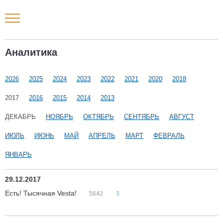
Новости РФ
Аналитика
Городские новости
2026
2025
2024
2023
2022
2021
2020
2018
Новости компаний
2017
2016
2015
2014
2013
Наши мероприятия
ДЕКАБРЬ
НОЯБРЬ
ОКТЯБРЬ
СЕНТЯБРЬ
АВГУСТ
ИЮЛЬ
ИЮНЬ
МАЙ
АПРЕЛЬ
МАРТ
ФЕВРАЛЬ
Статьи
ЯНВАРЬ
29.12.2017
Есть! Тысячная Vesta!
5642
3