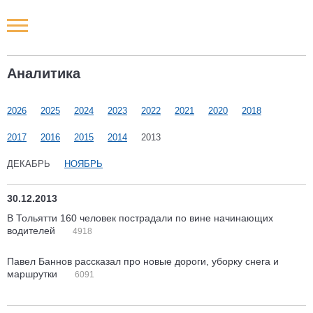
Новости РФ
Аналитика
Городские новости
2026
2025
2024
2023
2022
2021
2020
2018
Новости компаний
2017
2016
2015
2014
2013
Наши мероприятия
ДЕКАБРЬ
НОЯБРЬ
Статьи
30.12.2013
В Тольятти 160 человек пострадали по вине начинающих
водителей
4918
Павел Баннов рассказал про новые дороги, уборку снега и
маршрутки
6091