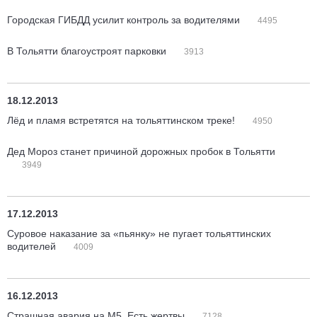
Городская ГИБДД усилит контроль за водителями
4495
В Тольятти благоустроят парковки
3913
18.12.2013
Лёд и пламя встретятся на тольяттинском треке!
4950
Дед Мороз станет причиной дорожных пробок в Тольятти
3949
17.12.2013
Суровое наказание за «пьянку» не пугает тольяттинских
водителей
4009
16.12.2013
Страшная авария на М5. Есть жертвы
7128