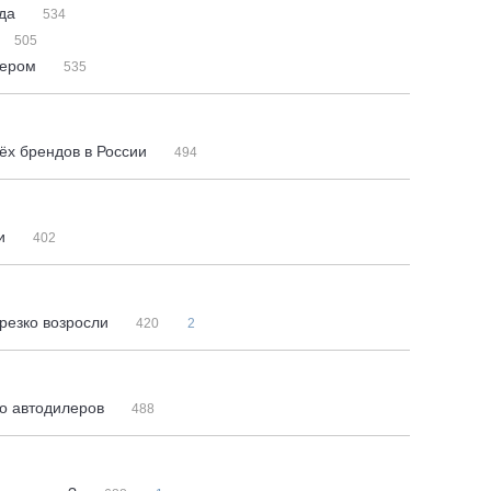
ода
534
505
лером
535
ёх брендов в России
494
ии
402
 резко возросли
420
2
во автодилеров
488