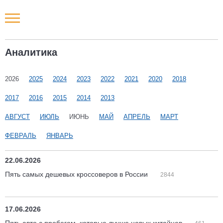
Новости РФ
Аналитика
Городские новости
2026
2025
2024
2023
2022
2021
2020
2018
Новости компаний
2017
2016
2015
2014
2013
Наши мероприятия
АВГУСТ
ИЮЛЬ
ИЮНЬ
МАЙ
АПРЕЛЬ
МАРТ
ФЕВРАЛЬ
ЯНВАРЬ
Статьи
22.06.2026
Пять самых дешевых кроссоверов в России
2844
17.06.2026