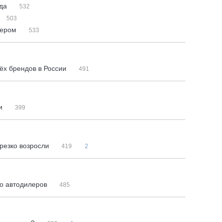
ода
532
503
лером
533
ёх брендов в России
491
ии
399
 резко возросли
419
2
во автодилеров
485