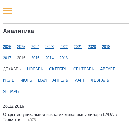
Новости РФ
Аналитика
Городские новости
2026
2025
2024
2023
2022
2021
2020
2018
Новости компаний
2017
2016
2015
2014
2013
Наши мероприятия
ДЕКАБРЬ
НОЯБРЬ
ОКТЯБРЬ
СЕНТЯБРЬ
АВГУСТ
ИЮЛЬ
ИЮНЬ
МАЙ
АПРЕЛЬ
МАРТ
ФЕВРАЛЬ
Статьи
ЯНВАРЬ
28.12.2016
Открытие уникальной выставки живописи у дилера LADA в
Тольятти
4076