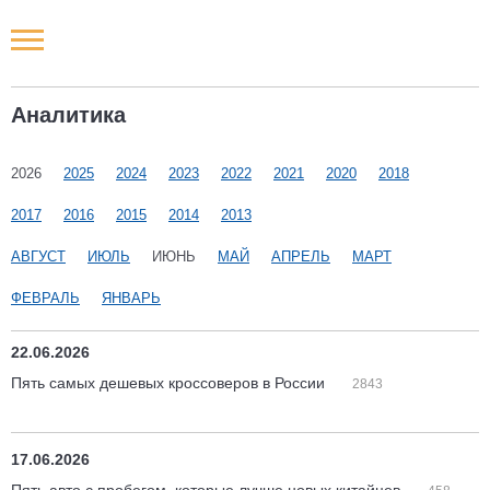
Новости РФ
Аналитика
Городские новости
2026
2025
2024
2023
2022
2021
2020
2018
Новости компаний
2017
2016
2015
2014
2013
Наши мероприятия
АВГУСТ
ИЮЛЬ
ИЮНЬ
МАЙ
АПРЕЛЬ
МАРТ
ФЕВРАЛЬ
ЯНВАРЬ
Статьи
22.06.2026
Пять самых дешевых кроссоверов в России
2843
17.06.2026