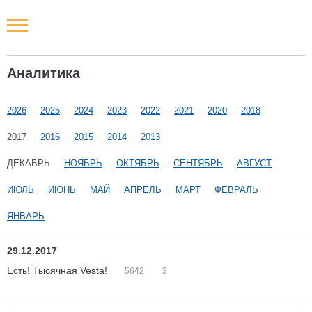
Новости РФ
Аналитика
Городские новости
2026
2025
2024
2023
2022
2021
2020
2018
Новости компаний
2017
2016
2015
2014
2013
Наши мероприятия
ДЕКАБРЬ
НОЯБРЬ
ОКТЯБРЬ
СЕНТЯБРЬ
АВГУСТ
ИЮЛЬ
ИЮНЬ
МАЙ
АПРЕЛЬ
МАРТ
ФЕВРАЛЬ
Статьи
ЯНВАРЬ
29.12.2017
Есть! Тысячная Vesta!
5642
3